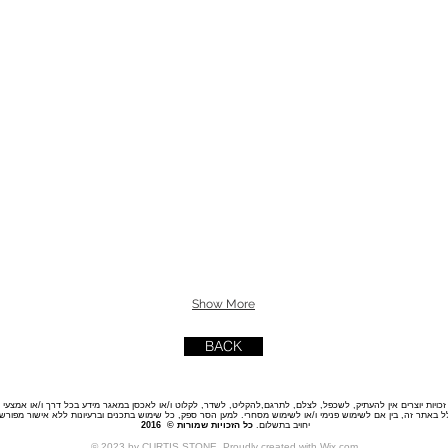
Show More
BACK
יות יוצרים אין להעתיק, לשכפל, לצלם, לתרגם,להקליט, לשדר, לקלוט ו/או לאכסן במאגר מידע בכל דרך ו/או אמצעי מכנ
נכלל באתר זה, בין אם לשימוש פנימי ו/או לשימוש מסחרי. למען הסר ספק, כל שימוש בתכנים וברעיונות ללא אישור מפו
יחויב בתשלום.
כל הזכויות שמורות © 2016
© 2023 by CURTIS STONE. Proudly created with
Wix.com