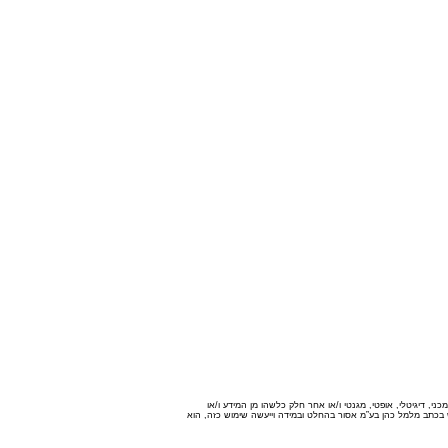
י, דיגיטלי, אופטי, מגנטי ו/או אחר חלק כלשהו מן המידע ו/או
רש בכתב מלמל כהן בע”מ אסור בהחלט ובמידה וייעשה שימוש כזה, הוא