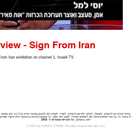
rview - Sign From Iran
om Iran exhibition on channel 1, Israeli TV.
יות יוצרים אין להעתיק, לשכפל, לצלם, לתרגם,להקליט, לשדר, לקלוט ו/או לאכסן במאגר מידע בכל דרך ו/או אמצעי מכנ
נכלל באתר זה, בין אם לשימוש פנימי ו/או לשימוש מסחרי. למען הסר ספק, כל שימוש בתכנים וברעיונות ללא אישור מפו
יחויב בתשלום.
כל הזכויות שמורות © 2016
© 2023 by CURTIS STONE. Proudly created with
Wix.com