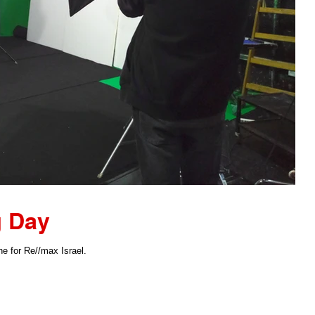
 Day
ne for Re//max Israel.