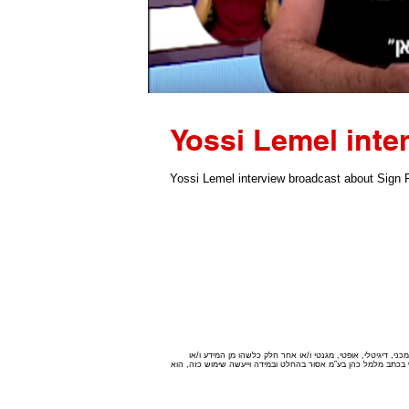
Yossi Lemel inte
Yossi Lemel interview broadcast about Sign Fr
י, דיגיטלי, אופטי, מגנטי ו/או אחר חלק כלשהו מן המידע ו/או
רש בכתב מלמל כהן בע”מ אסור בהחלט ובמידה וייעשה שימוש כזה, הוא